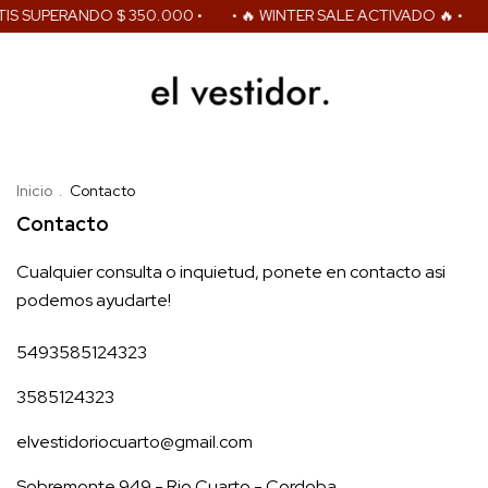
IS SUPERANDO $ 350.000 •
• 🔥 WINTER SALE ACTIVADO 🔥 •
Inicio
.
Contacto
Contacto
Cualquier consulta o inquietud, ponete en contacto asi
podemos ayudarte!
5493585124323
3585124323
elvestidoriocuarto@gmail.com
Sobremonte 949 - Rio Cuarto - Cordoba