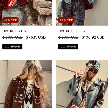
49
%
OFF
29
%
OFF
JACKET NILA
JACKET HELEN
$150.61 USD
$76.15 USD
$150.61 USD
$106.92 USD