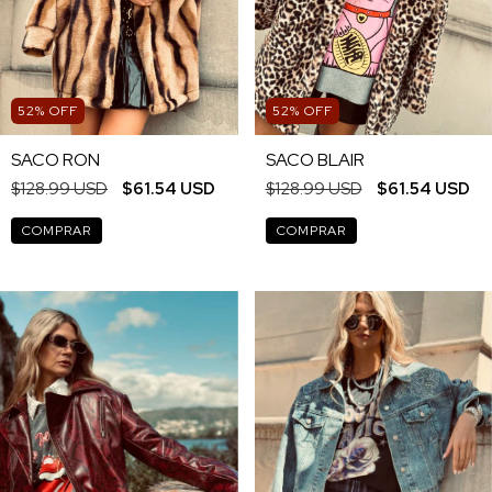
52
%
OFF
52
%
OFF
SACO RON
SACO BLAIR
$128.99 USD
$61.54 USD
$128.99 USD
$61.54 USD