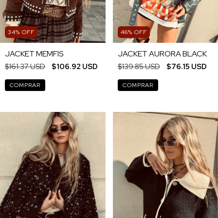
34
%
OFF
46
%
OFF
JACKET MEMFIS
JACKET AURORA BLACK
$161.37 USD
$106.92 USD
$139.85 USD
$76.15 USD