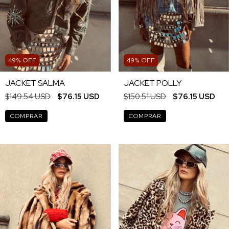
49
%
OFF
49
%
OFF
JACKET SALMA
JACKET POLLY
$149.54 USD
$76.15 USD
$150.51 USD
$76.15 USD